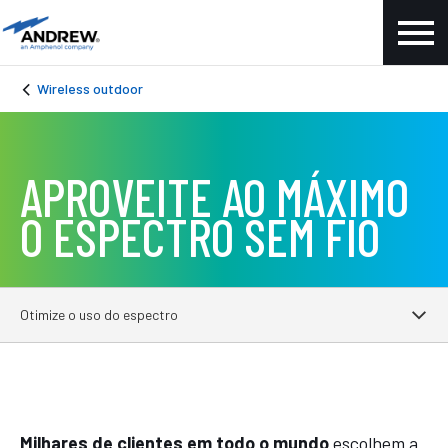
Wireless outdoor
APROVEITE AO MÁXIMO
O ESPECTRO SEM FIO
Otimize o uso do espectro
Milhares de clientes em todo o mundo
escolhem a