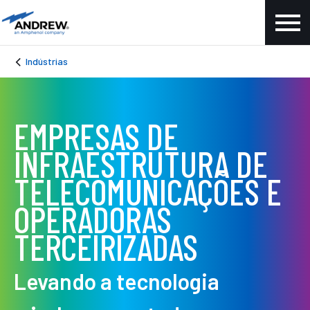
Indústrias
EMPRESAS DE
INFRAESTRUTURA DE
TELECOMUNICAÇÕES E
OPERADORAS
TERCEIRIZADAS
Levando a tecnologia