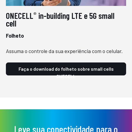
ONECELL
in-building LTE e 5G small
®
cell
Folheto
Assuma o controle da sua experiência com o celular.
Faça o download do folheto sobre small cells
ONECELL
Leve sua conectividade para o