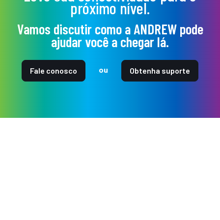
próximo nível.
Vamos discutir como a ANDREW pode
ajudar você a chegar lá.
ou
Fale conosco
Obtenha suporte