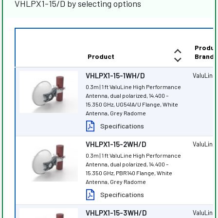
VHLPX1-15/D by selecting options
Produc
Product
Brand
VHLPX1-15-1WH/D
ValuLine
0.3m | 1 ft ValuLine High Performance
Antenna, dual polarized, 14.400 –
15.350 GHz, UG541A/U Flange, White
Antenna, Grey Radome
Specifications
VHLPX1-15-2WH/D
ValuLine
0.3m | 1 ft ValuLine High Performance
Antenna, dual polarized, 14.400 –
15.350 GHz, PBR140 Flange, White
Antenna, Grey Radome
Specifications
VHLPX1-15-3WH/D
ValuLine