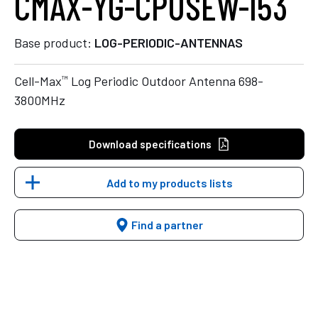
CMAX-YG-CPUSEW-I53
Base product:
LOG-PERIODIC-ANTENNAS
™
Cell-Max
Log Periodic Outdoor Antenna 698-
3800MHz
Download specifications
Add to my products lists
Find a partner