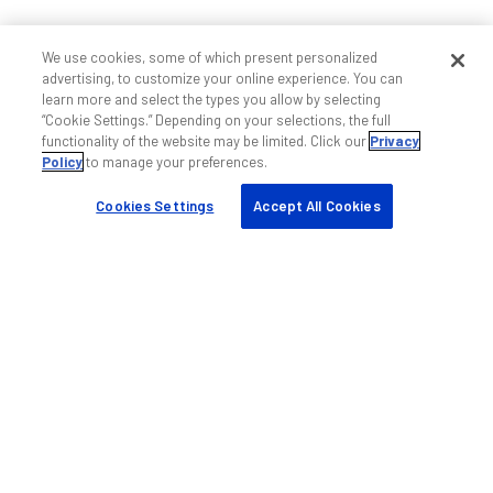
We use cookies, some of which present personalized
advertising, to customize your online experience. You can
learn more and select the types you allow by selecting
“Cookie Settings.” Depending on your selections, the full
functionality of the website may be limited. Click our
Privacy
Policy
to manage your preferences.
Cookies Settings
Accept All Cookies
Ajuda e suporte
Fale conosco
Suporte wireless indoor
Suporte wireless outdoor
Serviços profissionais DAS
Treinamento
Links rápidos